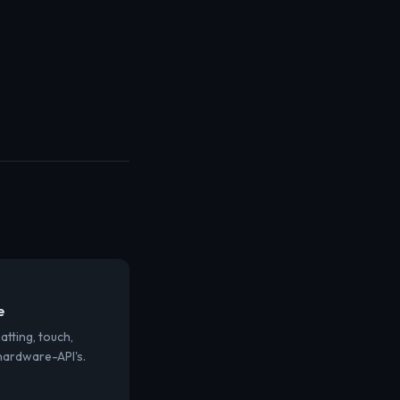
e
tting, touch,
hardware-API's.