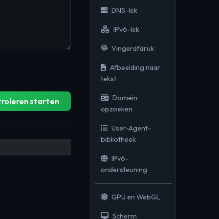
DNS-lek
IPv6-lek
Vingerafdruk
Afbeelding naar
tekst
Domein
roleren starten
opzoeken
User-Agent-
bibliotheek
IPv6-
ondersteuning
GPU en WebGL
Scherm