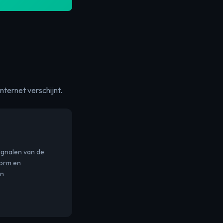
nternet verschijnt.
ignalen van de
orm en
an