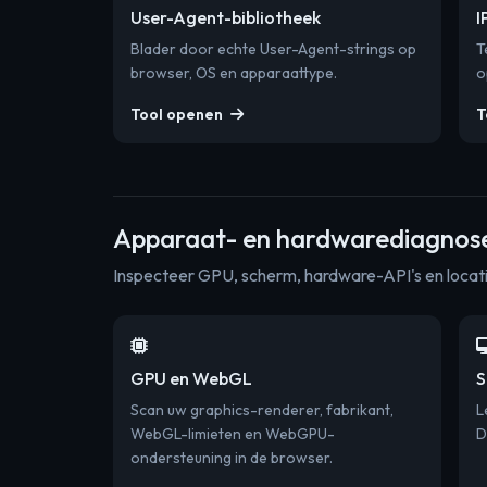
User-Agent-bibliotheek
I
Blader door echte User-Agent-strings op
T
browser, OS en apparaattype.
o
Tool openen
T
Apparaat- en hardwarediagnos
Inspecteer GPU, scherm, hardware-API's en locat
GPU en WebGL
S
Scan uw graphics-renderer, fabrikant,
L
WebGL-limieten en WebGPU-
D
ondersteuning in de browser.