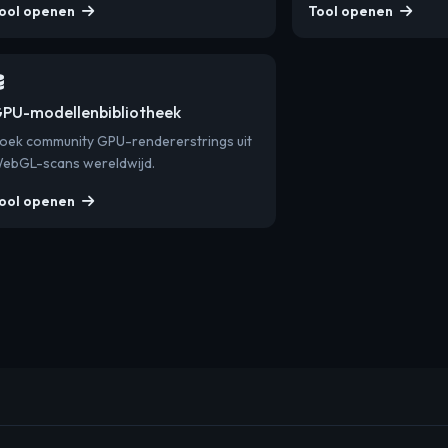
ool openen
Tool openen
PU-modellenbibliotheek
oek community GPU-rendererstrings uit
ebGL-scans wereldwijd.
ool openen