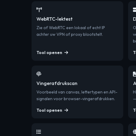
WebRTC-lektest
D
Zie of WebRTC een lokaal of echt IP
O
achter uw VPN of proxy blootstelt.
v
b
Tool openen
T
Vingerafdrukscan
A
Voorbeeld van canvas, lettertypen en API-
H
signalen voor browser-vingerafdrukken.
—
Tool openen
T