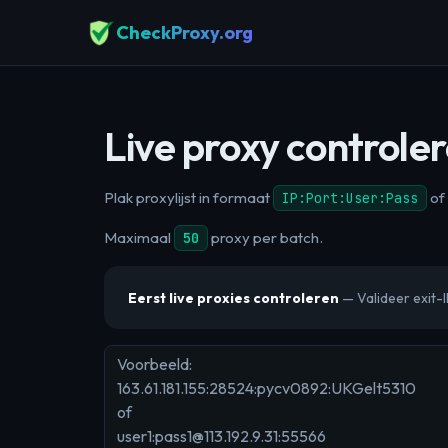
CheckProxy.org
Live proxy controlere
Plak proxylijst in formaat
of
IP:Port:User:Pass
Maximaal
proxy per batch.
50
Eerst live proxies controleren
— Valideer exit-I