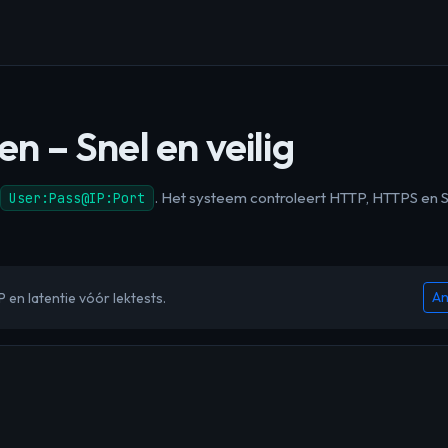
n – Snel en veilig
. Het systeem controleert HTTP, HTTPS en 
User:Pass@IP:Port
An
P en latentie vóór lektests.