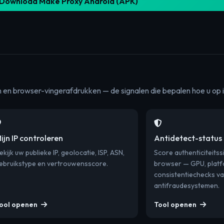
Download Make Proxy Android (APK)
en en browser-vingerafdrukken — de signalen die bepalen hoe u op i
ijn IP controleren
Antidetect-status
ekijk uw publieke IP, geolocatie, ISP, ASN,
Score authenticiteitss
ebruikstype en vertrouwensscore.
browser — GPU, platf
consistentiechecks v
antifraudesystemen.
ool openen
Tool openen