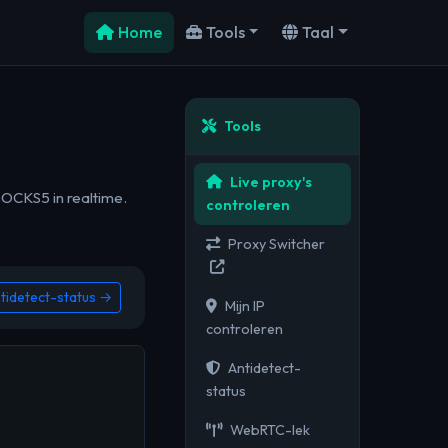
Home
Tools
Taal
Tools
Live proxy's
SOCKS5 in realtime.
controleren
Proxy Switcher
tidetect-status →
Mijn IP
controleren
Antidetect-
status
WebRTC-lek