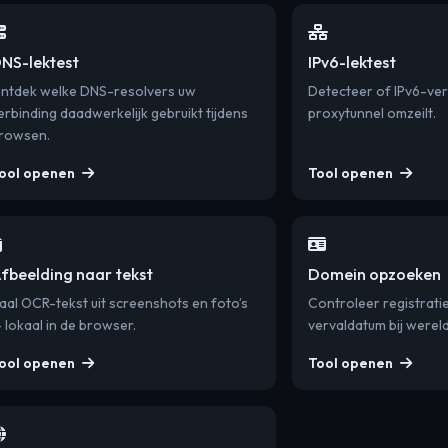
NS-lektest
IPv6-lektest
ntdek welke DNS-resolvers uw
Detecteer of IPv6-ve
erbinding daadwerkelijk gebruikt tijdens
proxytunnel omzeilt.
rowsen.
ool openen
Tool openen
fbeelding naar tekst
Domein opzoeken
aal OCR-tekst uit screenshots en foto’s
Controleer registratie
 lokaal in de browser.
vervaldatum bij wereld
ool openen
Tool openen