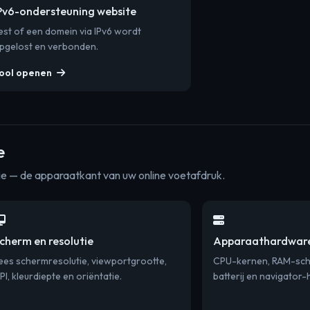
Pv6-ondersteuning website
est of een domein via IPv6 wordt
pgelost en verbonden.
ool openen
e
ie — de apparaatkant van uw online voetafdruk.
cherm en resolutie
Apparaathardwar
ees schermresolutie, viewportgrootte,
CPU-kernen, RAM-scha
PI, kleurdiepte en oriëntatie.
batterij en navigator-