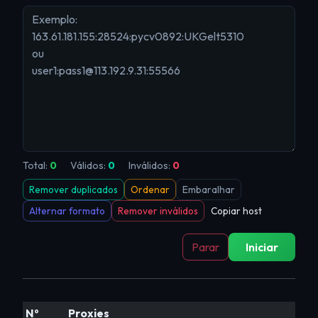
Total:
0
Válidos:
0
Inválidos:
0
Remover duplicados
Ordenar
Embaralhar
Alternar formato
Remover inválidos
Copiar host
Parar
Iniciar
Nº
Proxies