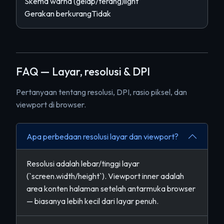
Skema warna (gelap/terang)
light
Gerakan berkurang
Tidak
FAQ — Layar, resolusi & DPI
Pertanyaan tentang resolusi, DPI, rasio piksel, dan
viewport di browser.
Apa perbedaan resolusi layar dan viewport?
Resolusi adalah lebar/tinggi layar
(`screen.width/height`). Viewport inner adalah
area konten halaman setelah antarmuka browser
— biasanya lebih kecil dari layar penuh.