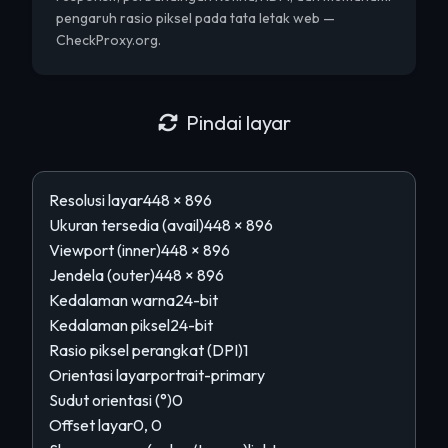
pengaruh rasio piksel pada tata letak web —
CheckProxy.org.
Pindai layar
Resolusi layar
448 × 896
Ukuran tersedia (avail)
448 × 896
Viewport (inner)
448 × 896
Jendela (outer)
448 × 896
Kedalaman warna
24-bit
Kedalaman piksel
24-bit
Rasio piksel perangkat (DPI)
1
Orientasi layar
portrait-primary
Sudut orientasi (°)
0
Offset layar
0, 0