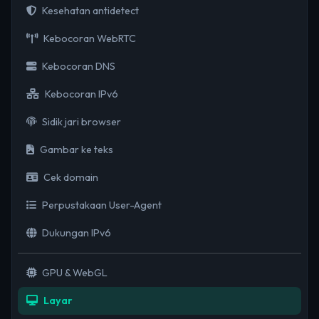
Kesehatan antidetect
Kebocoran WebRTC
Kebocoran DNS
Kebocoran IPv6
Sidik jari browser
Gambar ke teks
Cek domain
Perpustakaan User-Agent
Dukungan IPv6
GPU & WebGL
Layar