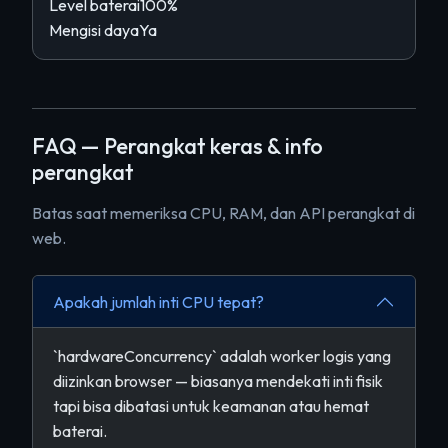
Level baterai
100%
Mengisi daya
Ya
FAQ — Perangkat keras & info
perangkat
Batas saat memeriksa CPU, RAM, dan API perangkat di
web.
Apakah jumlah inti CPU tepat?
`hardwareConcurrency` adalah worker logis yang
diizinkan browser — biasanya mendekati inti fisik
tapi bisa dibatasi untuk keamanan atau hemat
baterai.