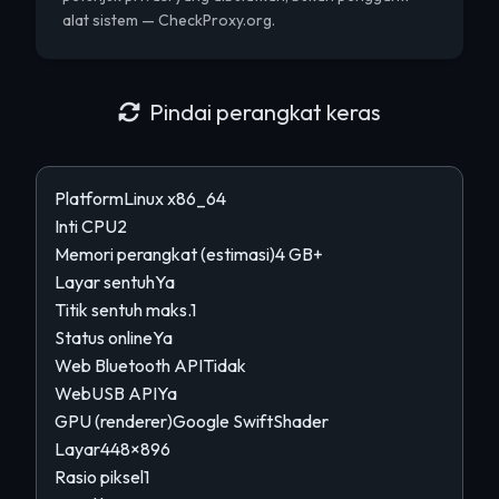
alat sistem — CheckProxy.org.
Pindai perangkat keras
Platform
Linux x86_64
Inti CPU
2
Memori perangkat (estimasi)
4 GB+
Layar sentuh
Ya
Titik sentuh maks.
1
Status online
Ya
Web Bluetooth API
Tidak
WebUSB API
Ya
GPU (renderer)
Google SwiftShader
Layar
448×896
Rasio piksel
1