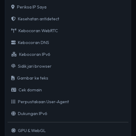
Periksa IP Saya
Kesehatan antidetect
Kebocoran WebRTC
Kebocoran DNS
Kebocoran IPv6
Sidik jari browser
Gambar ke teks
Cek domain
Perpustakaan User-Agent
Dukungan IPv6
GPU & WebGL