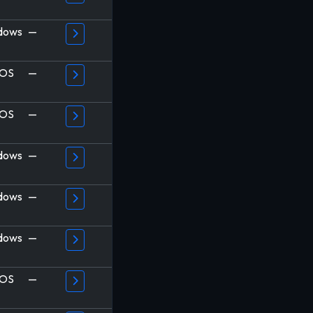
dows
—
OS
—
OS
—
dows
—
dows
—
dows
—
OS
—