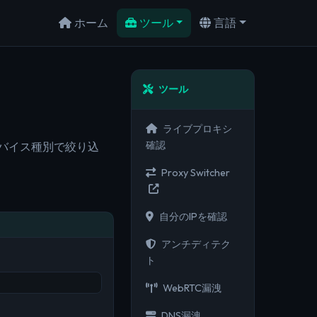
ホーム
ツール
言語
ツール
ライブプロキシ
確認
、デバイス種別で絞り込
Proxy Switcher
自分のIPを確認
アンチディテク
ト
WebRTC漏洩
DNS漏洩