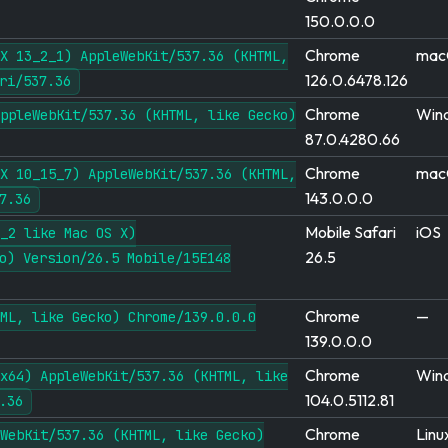
150.0.0.0
Chrome
mac
X 13_2_1) AppleWebKit/537.36 (KHTML,
126.0.6478.126
ri/537.36
Chrome
Win
ppleWebKit/537.36 (KHTML, like Gecko)
87.0.4280.66
Chrome
mac
X 10_15_7) AppleWebKit/537.36 (KHTML,
143.0.0.0
7.36
Mobile Safari
iOS
_2 like Mac OS X)
26.5
o) Version/26.5 Mobile/15E148
Chrome
—
ML, like Gecko) Chrome/139.0.0.0
139.0.0.0
Chrome
Win
x64) AppleWebKit/537.36 (KHTML, like
104.0.5112.81
.36
Chrome
Linu
WebKit/537.36 (KHTML, like Gecko)