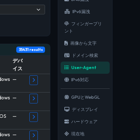
IPv6漏洩
フィンガープリ
ント
画像から文字
35431 results
ドメイン検索
デバ
User-Agent
イス
dows
—
IPv6対応
GPUとWebGL
dows
—
ディスプレイ
OS
—
ハードウェア
現在地
dows
—