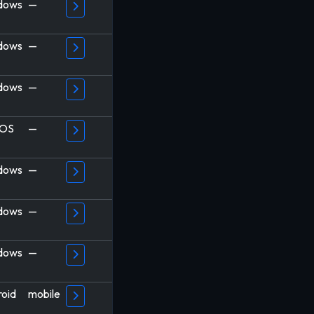
dows
—
dows
—
dows
—
OS
—
dows
—
dows
—
dows
—
oid
mobile