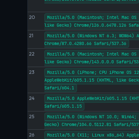
20
Mozilla/5.0 (Macintosh; Intel Mac OS 
like Gecko) Chrome/126.0.6478.126 Safa
21
Mozilla/5.0 (Windows NT 6.3; WOW64) A
Chrome/87.0.4280.66 Safari/537.36
22
Mozilla/5.0 (Macintosh; Intel Mac OS 
like Gecko) Chrome/143.0.0.0 Safari/53
23
Mozilla/5.0 (iPhone; CPU iPhone OS 12
AppleWebKit/605.1.15 (KHTML, like Geck
Safari/604.1
24
Mozilla/5.0 AppleWebKit/605.1.15 (KHT
Safari/605.1.15
25
Mozilla/5.0 (Windows NT 10.0; Win64; 
Gecko) Chrome/104.0.5112.81 Safari/537
26
Mozilla/5.0 (X11; Linux x86_64) Apple