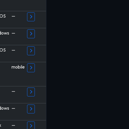
OS
—
dows
—
OS
—
mobile
—
dows
—
x
—