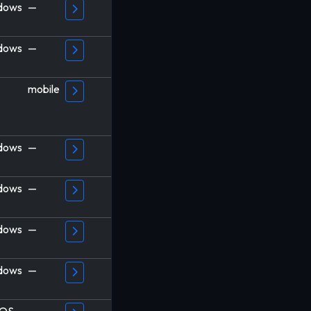
dows
—
dows
—
mobile
dows
—
dows
—
dows
—
dows
—