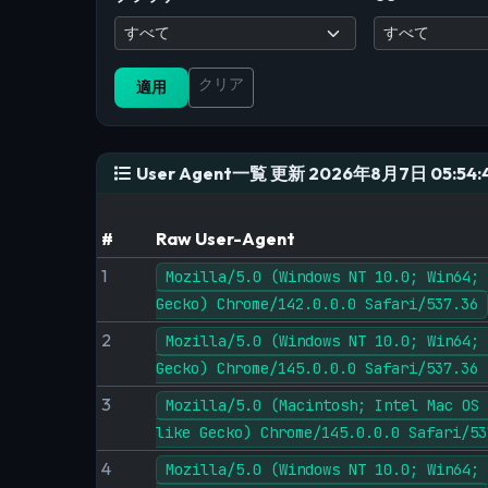
クリア
適用
User Agent一覧 更新 2026年8月7日 05:54:
#
Raw User-Agent
1
Mozilla/5.0 (Windows NT 10.0; Win64; 
Gecko) Chrome/142.0.0.0 Safari/537.36
2
Mozilla/5.0 (Windows NT 10.0; Win64; 
Gecko) Chrome/145.0.0.0 Safari/537.36 
3
Mozilla/5.0 (Macintosh; Intel Mac OS 
like Gecko) Chrome/145.0.0.0 Safari/53
4
Mozilla/5.0 (Windows NT 10.0; Win64; 