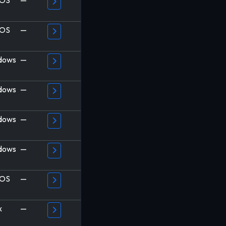
OS
—
OS
—
dows
—
dows
—
dows
—
dows
—
OS
—
x
—