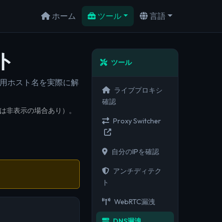
ホーム
ツール
言語
ト
ツール
ブ用ホスト名を実際に解
ライブプロキシ
確認
oHは非表示の場合あり）。
Proxy Switcher
自分のIPを確認
アンチディテク
ト
WebRTC漏洩
DNS漏洩