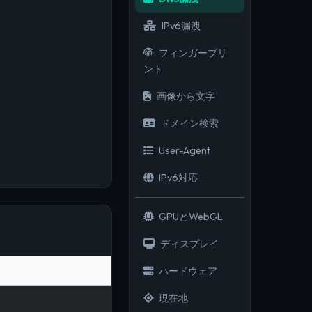
IPv6漏洩
フィンガープリ
ント
画像から文字
ドメイン検索
User-Agent
IPv6対応
GPUとWebGL
ディスプレイ
ハードウェア
現在地