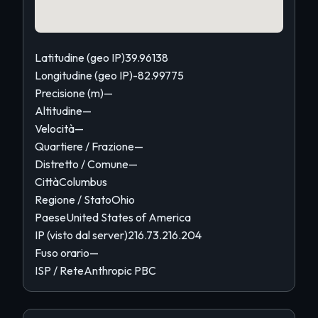
Latitudine (geo IP)
39.96138
Longitudine (geo IP)
-82.99775
Precisione (m)
—
Altitudine
—
Velocità
—
Quartiere / Frazione
—
Distretto / Comune
—
Città
Columbus
Regione / Stato
Ohio
Paese
United States of America
IP (visto dal server)
216.73.216.204
Fuso orario
—
ISP / Rete
Anthropic PBC