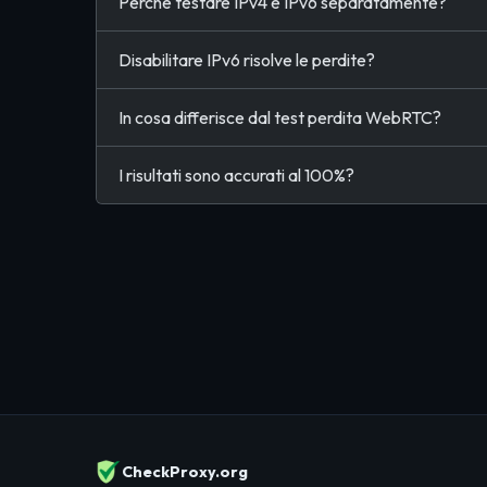
Perché testare IPv4 e IPv6 separatamente?
Disabilitare IPv6 risolve le perdite?
In cosa differisce dal test perdita WebRTC?
I risultati sono accurati al 100%?
CheckProxy.org