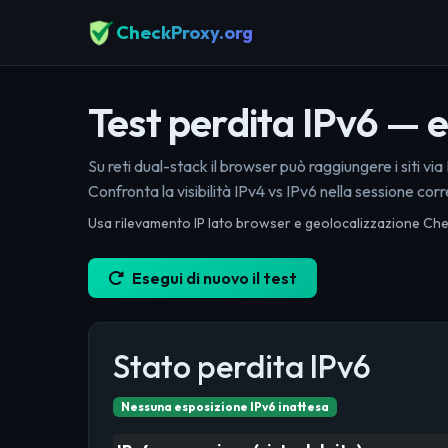
CheckProxy.org
Test perdita IPv6 — 
Su reti dual-stack il browser può raggiungere i siti 
Confronta la visibilità IPv4 vs IPv6 nella sessione cor
Usa rilevamento IP lato browser e geolocalizzazione Chec
Esegui di nuovo il test
Stato perdita IPv6
Nessuna esposizione IPv6 inattesa