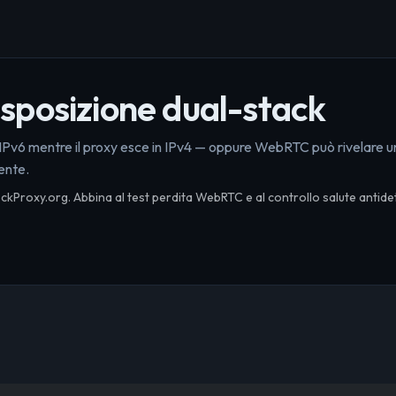
esposizione dual-stack
via IPv6 mentre il proxy esce in IPv4 — oppure WebRTC può rivelare 
rente.
kProxy.org. Abbina al test perdita WebRTC e al controllo salute antide