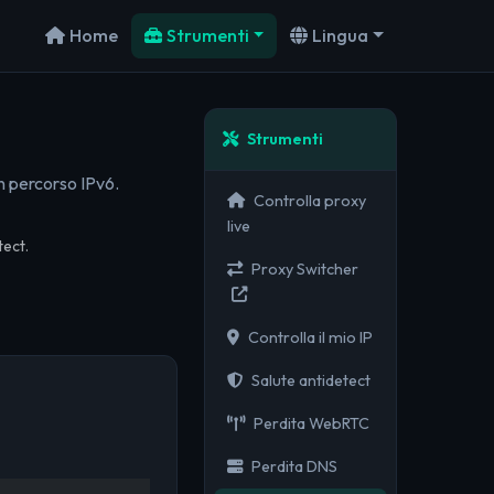
Home
Strumenti
Lingua
Strumenti
un percorso IPv6.
Controlla proxy
live
tect.
Proxy Switcher
Controlla il mio IP
Salute antidetect
Perdita WebRTC
Perdita DNS