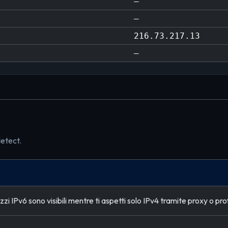
—
—
216.73.217.13
—
detect.
izzi IPv6 sono visibili mentre ti aspetti solo IPv4 tramite proxy o pr