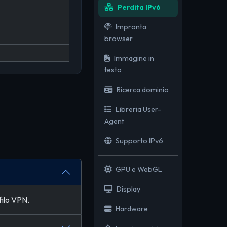
Perdita IPv6
Impronta
browser
Immagine in
testo
Ricerca dominio
Libreria User-
Agent
Supporto IPv6
GPU e WebGL
Display
ofilo VPN.
Hardware