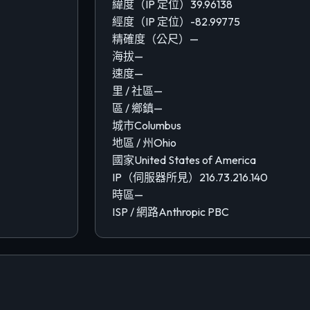
緯度（IP 定位）
39.96138
經度（IP 定位）
-82.99775
精確度（公尺）
—
海拔
—
速度
—
里 / 社區
—
區 / 鄉鎮
—
城市
Columbus
地區 / 州
Ohio
國家
United States of America
IP（伺服器所見）
216.73.216.140
時區
—
ISP / 網路
Anthropic PBC