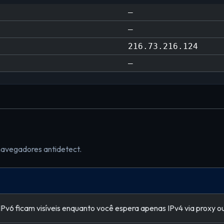
—
—
216.73.216.124
—
navegadores antidetect.
v6 ficam visíveis enquanto você espera apenas IPv4 via proxy ou