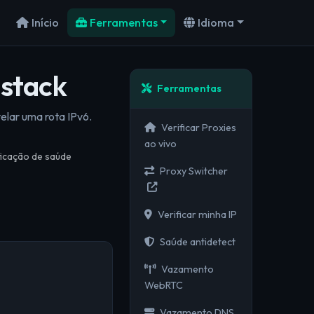
Início
Ferramentas
Idioma
-stack
Ferramentas
elar uma rota IPv6.
Verificar Proxies
ao vivo
ficação de saúde
Proxy Switcher
Verificar minha IP
Saúde antidetect
Vazamento
WebRTC
Vazamento DNS