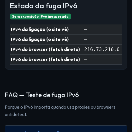
Estado da fuga IPv6
Sem exposição IPv6 inesperada
IPv4 da ligação (o site vê)
—
IPv6 da ligação (o site vê)
—
IPv4 do browser (fetch direto)
216.73.216.6
IPv6 do browser (fetch direto)
—
FAQ — Teste de fuga IPv6
Porque o IPv6 importa quando usa proxies ou browsers
antidetect.