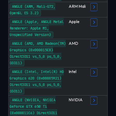
ARM Mali
ANGLE (ARM, Mali-G72,
OpenGL ES 3.2)
Apple
ANGLE (Apple, ANGLE Metal
Renderer: Apple M1,
Unspecified Version)
AMD
ANGLE (AMD, AMD Radeon(TM)
Graphics (0x000015C8)
Direct3D11 vs_5_0 ps_5_0,
D3D11)
Intel
ANGLE (Intel, Intel(R) HD
Graphics 620 (0x00005921)
Direct3D11 vs_5_0 ps_5_0,
D3D11)
NVIDIA
ANGLE (NVIDIA, NVIDIA
GeForce GTX 650 Ti
(0x000011C6) Direct3D11