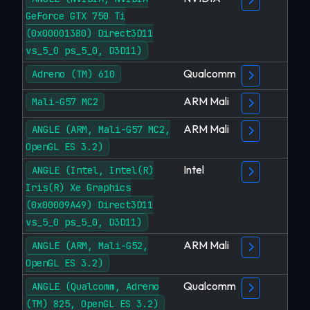
GeForce GTX 750 Ti
(0x00001380) Direct3D11
vs_5_0 ps_5_0, D3D11)
Qualcomm
Adreno (TM) 610
ARM Mali
Mali-G57 MC2
ARM Mali
ANGLE (ARM, Mali-G57 MC2,
OpenGL ES 3.2)
Intel
ANGLE (Intel, Intel(R)
Iris(R) Xe Graphics
(0x00009A49) Direct3D11
vs_5_0 ps_5_0, D3D11)
ARM Mali
ANGLE (ARM, Mali-G52,
OpenGL ES 3.2)
Qualcomm
ANGLE (Qualcomm, Adreno
(TM) 825, OpenGL ES 3.2)