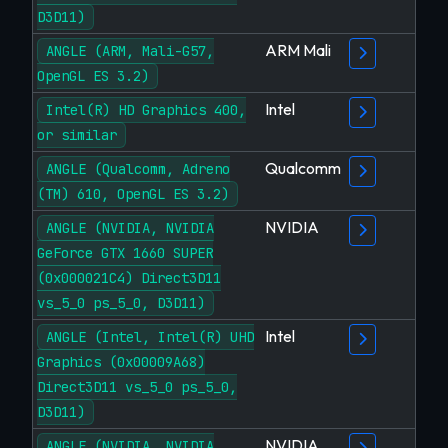
D3D11)
ARM Mali
ANGLE (ARM, Mali-G57,
OpenGL ES 3.2)
Intel
Intel(R) HD Graphics 400,
or similar
Qualcomm
ANGLE (Qualcomm, Adreno
(TM) 610, OpenGL ES 3.2)
NVIDIA
ANGLE (NVIDIA, NVIDIA
GeForce GTX 1660 SUPER
(0x000021C4) Direct3D11
vs_5_0 ps_5_0, D3D11)
Intel
ANGLE (Intel, Intel(R) UHD
Graphics (0x00009A68)
Direct3D11 vs_5_0 ps_5_0,
D3D11)
NVIDIA
ANGLE (NVIDIA, NVIDIA