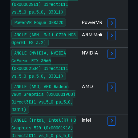
(0x000028E1) Direct3D11
vs_5_0 ps_5_0, D3D11)
PowerVR
PowerVR Rogue GE8320
ARM Mali
ANGLE (ARM, Mali-G720 MC8,
OpenGL ES 3.2)
NVIDIA
ANGLE (NVIDIA, NVIDIA
GeForce RTX 3060
(0x00002504) Direct3D11
vs_5_0 ps_5_0, D3D11)
AMD
ANGLE (AMD, AMD Radeon
780M Graphics (0x00001900)
Direct3D11 vs_5_0 ps_5_0,
D3D11)
Intel
ANGLE (Intel, Intel(R) HD
Graphics 520 (0x00001916)
Direct3D11 vs_5_0 ps_5_0,