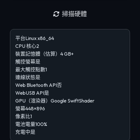
掃描硬體
平台
Linux x86_64
CPU 核心
2
裝置記憶體（估算）
4 GB+
觸控螢幕
是
最大觸控點數
1
連線狀態
是
Web Bluetooth API
否
WebUSB API
是
GPU（渲染器）
Google SwiftShader
螢幕
448×896
像素比
1
電池電量
100%
充電中
是