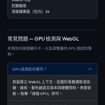
抗鋸齒
是
深度緩衝區（位元）
24
常見問題 — GPU 檢測與 WebGL
本頁如何偵測顯示卡，以及瀏覽器內 GPU 測試的限
制。
GPU 檢測如何運作？
頁面建立 WebGL 上下文，從圖形堆疊讀取渲染
器、廠商、著色器語言版本與硬體限制。無需安
裝 — 點擊「掃描 GPU」即可。