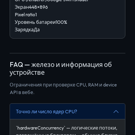
Экран
448×896
Pixel ratio
1
Уровень батареи
100%
Зарядка
Да
FAQ — железо и информация об
устройстве
Ограничения при проверке CPU, RAM и device
API в вебе.
Точно ли число ядер CPU?
`hardwareConcurrency` — логические потоки,