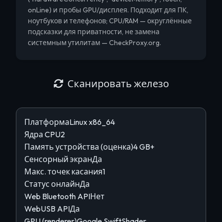
onLine) и пробы GPU/дисплея. Подходит для ПК,
ноутбуков и телефонов; CPU/RAM — округлённые
подсказки для приватности, не замена
системным утилитам — CheckProxy.org.
Сканировать железо
Платформа
Linux x86_64
Ядра CPU
2
Память устройства (оценка)
4 GB+
Сенсорный экран
Да
Макс. точек касания
1
Статус онлайн
Да
Web Bluetooth API
Нет
WebUSB API
Да
GPU (renderer)
Google SwiftShader