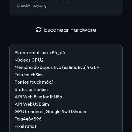
CheckProxy.org.
Escanear hardware
Plataforma
Linux x86_64
Núcleos CPU
2
Memória do dispositivo (estimativa)
4 GB+
Tela touch
Sim
Pontos touch máx.
1
Status online
Sim
API Web Bluetooth
Não
API WebUSB
Sim
GPU (renderer)
Google SwiftShader
Tela
448×896
Pixel ratio
1