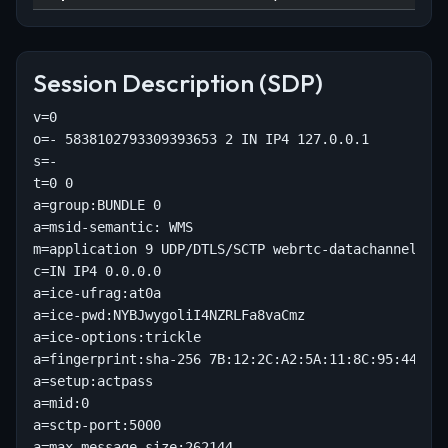
Session Description (SDP)
v=0

o=- 5838102793309393653 2 IN IP4 127.0.0.1

s=-

t=0 0

a=group:BUNDLE 0

a=msid-semantic: WMS

m=application 9 UDP/DTLS/SCTP webrtc-datachannel

c=IN IP4 0.0.0.0

a=ice-ufrag:at0a

a=ice-pwd:NYBJwygoliI4NZRLFa8vaCmz

a=ice-options:trickle

a=fingerprint:sha-256 7B:12:2C:A2:5A:11:8C:95:44:3B:
a=setup:actpass

a=mid:0

a=sctp-port:5000
