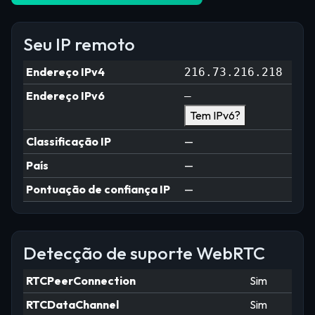
Seu IP remoto
Endereço IPv4
216.73.216.218
Endereço IPv6
—
Tem IPv6?
Classificação IP
—
País
—
Pontuação de confiança IP
—
Detecção de suporte WebRTC
RTCPeerConnection
Sim
RTCDataChannel
Sim